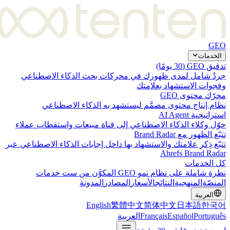
دمات
 يومًا)
 شامل لمدى ظهورك في محركات بحث الذكاء الاصطناعي
ات الاستشهاد بعلامتك
 محتوى GEO
 إنتاج محتوى مصمَّم ليستشهد به الذكاء الاصطناعي
ية AI Agent
 وكلاء الذكاء الاصطناعي إلى قناة مبيعات واستقطاب عملاء
ظهور مع Brand Radar
 ذِكر علامتك والاستشهاد بها داخل إجابات الذكاء الاصطناعي عبر
Ahrefs Brand R
لخدمات
لة على نظام نمو GEO المكوَّن من ست خدمات
ّة
المنهجية
النتائج
الأسعار
المصادر
المدونة
لعربية
English
繁體中文
简体中文
日本語
한
Portu
Español
Français
العربية