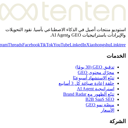
ديو منتجات أصيل في الذكاء الاصطناعي بآسيا. نقود التحويلات
دات باستراتيجيات GEO وAI Agent.
Instagram
Threads
Facebook
TikTok
YouTube
LinkedIn
Xiaohongshu
Lin
دمات
تدقيق GEO (30 يومًا)
محرّك محتوى GEO
تتبّع الاستشهاد أسبوعيًا
حلقة إعادة صياغة كل 3 أسابيع
استراتيجية AI Agent
تتبّع الظهور مع Brand Radar
B2B SaaS SEO
منصّة نمو GEO
الأسعار
ركة