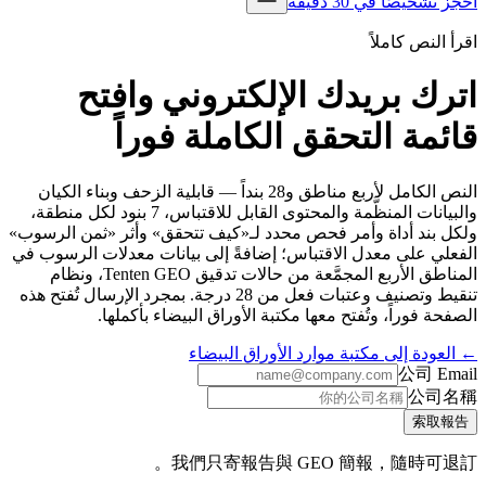
شخيصًا في 30 دقيقة
النص كاملاً
رك بريدك الإلكتروني وافتح
مة التحقق الكاملة فوراً
النص الكامل لأربع مناطق و28 بنداً — قابلية الزحف وبناء الكيان
والبيانات المنظَّمة والمحتوى القابل للاقتباس، 7 بنود لكل منطقة،
 بند أداة وأمر فحص محدد لـ«كيف تتحقق» وأثر «ثمن الرسوب»
لي على معدل الاقتباس؛ إضافةً إلى بيانات معدلات الرسوب في
المناطق الأربع المجمَّعة من حالات تدقيق Tenten GEO، ونظام
تنقيط وتصنيف وعتبات فعل من 28 درجة. بمجرد الإرسال تُفتح هذه
ة فوراً، وتُفتح معها مكتبة الأوراق البيضاء بأكملها.
ودة إلى مكتبة موارد الأوراق البيضاء
公司 Em
公司
索取
我們只寄報告與 GEO 簡報，隨時可