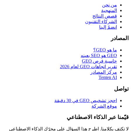
من نحن
المنهجية
قصص النتائج
الشركاء التقنيون
انضمّ إلينا
ادر
ما هو GEO؟
GEO هو SEO بعينه
حاسبة فرص GEO
تقرير اتجاهات GEO لعام 2026
مركز المصادر
Tenten AI
صل
احجز تشخيص GEO في 30 دقيقة
موقع الشركة
نا عبر الذكاء الاصطناعي
كتفِ بكلامنا. اطرح هذا السؤال على محرّك الذكاء الاصطناعي