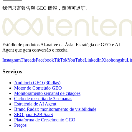
我們只寄報告與 GEO 簡報，隨時可退訂。
Estúdio de produtos AI-native da Ásia. Estratégia de GEO e AI
Agent que gera conversão e receita.
Instagram
Threads
Facebook
TikTok
YouTube
LinkedIn
Xiaohongshu
Li
Serviços
Auditoria GEO (30 dias)
Motor de Conteúdo GEO
Monitoramento semanal de citações
Ciclo de reescrita de 3 semanas
Estratégia de AI Agent
Brand Radar: monitoramento de visibilidade
SEO para B2B SaaS
Plataforma de Crescimento GEO
Preços