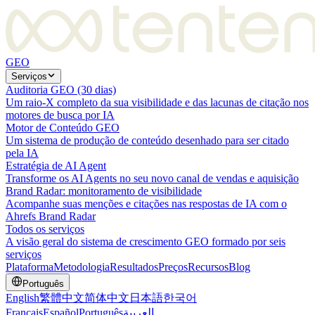
GEO
Serviços
Auditoria GEO (30 dias)
Um raio-X completo da sua visibilidade e das lacunas de citação nos
motores de busca por IA
Motor de Conteúdo GEO
Um sistema de produção de conteúdo desenhado para ser citado
pela IA
Estratégia de AI Agent
Transforme os AI Agents no seu novo canal de vendas e aquisição
Brand Radar: monitoramento de visibilidade
Acompanhe suas menções e citações nas respostas de IA com o
Ahrefs Brand Radar
Todos os serviços
A visão geral do sistema de crescimento GEO formado por seis
serviços
Plataforma
Metodologia
Resultados
Preços
Recursos
Blog
Português
English
繁體中文
简体中文
日本語
한국어
Français
Español
Português
العربية