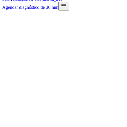
Agendar diagnóstico de 30 min
Quero o Relatório de Tendências GEO 2026
Agendar diagnóstico
GEO de 30 minutos