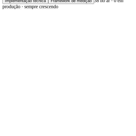
38 no ar · 0 em
Implementação técnica
Framework de medição
produção · sempre crescendo
2026 TREND REPORT
Crescimento B2B na era
da busca por IA
TENTEN GEO
Relatório principal
6 capítulos
2026.06
ZERO-CLICK ERA
O tráfego pode sumir,