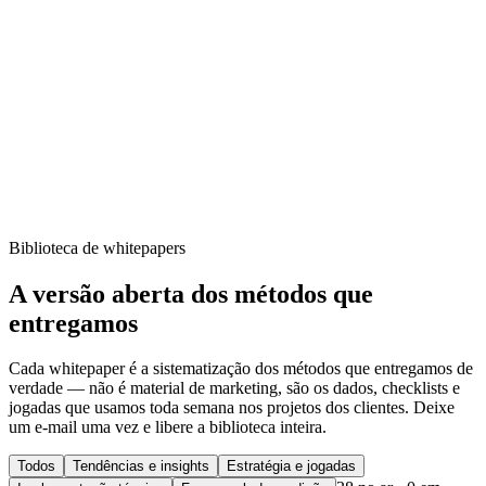
2026 GEO TREND REPORT
Crescimento B2B na era
da busca por IA
TENTEN GEO · TAIPEI
→
Biblioteca de whitepapers
A versão aberta dos métodos que
entregamos
Cada whitepaper é a sistematização dos métodos que entregamos de
verdade — não é material de marketing, são os dados, checklists e
jogadas que usamos toda semana nos projetos dos clientes. Deixe
um e-mail uma vez e libere a biblioteca inteira.
Todos
Tendências e insights
Estratégia e jogadas