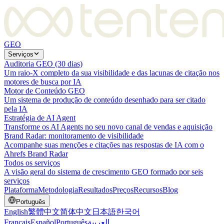
GEO
Serviços
Auditoria GEO (30 dias)
Um raio-X completo da sua visibilidade e das lacunas de citação nos
motores de busca por IA
Motor de Conteúdo GEO
Um sistema de produção de conteúdo desenhado para ser citado
pela IA
Estratégia de AI Agent
Transforme os AI Agents no seu novo canal de vendas e aquisição
Brand Radar: monitoramento de visibilidade
Acompanhe suas menções e citações nas respostas de IA com o
Ahrefs Brand Radar
Todos os serviços
A visão geral do sistema de crescimento GEO formado por seis
serviços
Plataforma
Metodologia
Resultados
Preços
Recursos
Blog
Português
English
繁體中文
简体中文
日本語
한국어
Français
Español
Português
العربية